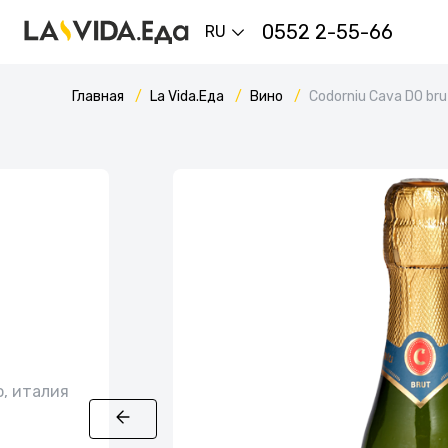
0552 2-55-66
RU
Главная
La Vida.Еда
Вино
Codorniu Cаvа DО bru
о, италия