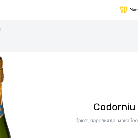
Ме
t
Codorniu
брют, парельяда, макабео