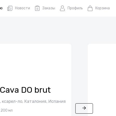
ню
Новости
Заказы
Профиль
Корзина
 Cаvа DО brut
, ксарел-лo, Каталония, Испания
200 мл