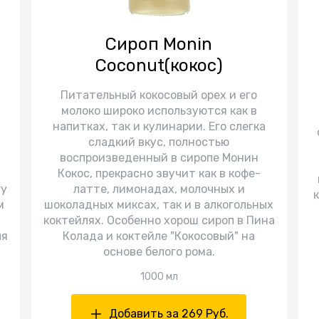
Сироп Monin
Coconut(кокос)
Питательный кокосовый орех и его
молоко широко используются как в
й
напитках, так и кулинарии. Его слегка
сладкий вкус, полностью
воспроизведенный в сиропе Монин
Кокос, прекрасно звучит как в кофе-
ry
латте, лимонадах, молочных и
м
шоколадных миксах, так и в алкогольных
коктейлях. Особенно хорош сироп в Пина
ля
Колада и коктейле "Кокосовый" на
основе белого рома.
1000 мл
Добавить за 269 Руб.