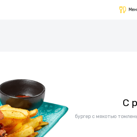
Ме
C 
бургер с мякотью томлен