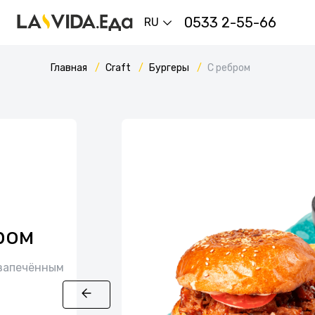
0533 2-55-66
RU
Главная
Craft
Бургеры
C ребром
ром
 запечённым