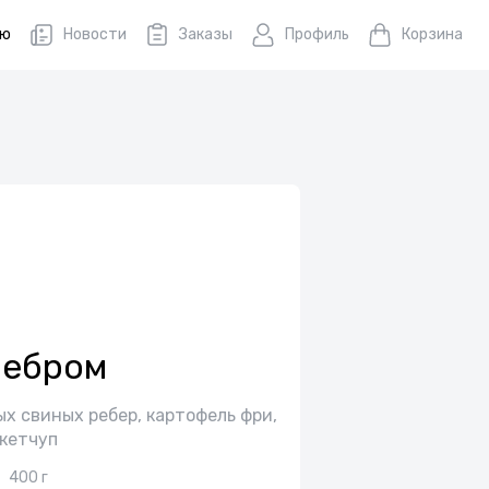
ню
Новости
Заказы
Профиль
Корзина
ребром
ых свиных ребер, картофель фри,
кетчуп
400 г