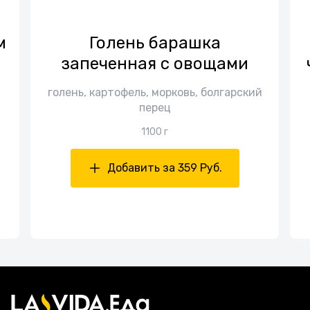
м
Голень барашка
запеченная с овощами
голень, картофель, морковь, болгарский
перец
1100 г
Добавить за 359 Руб.