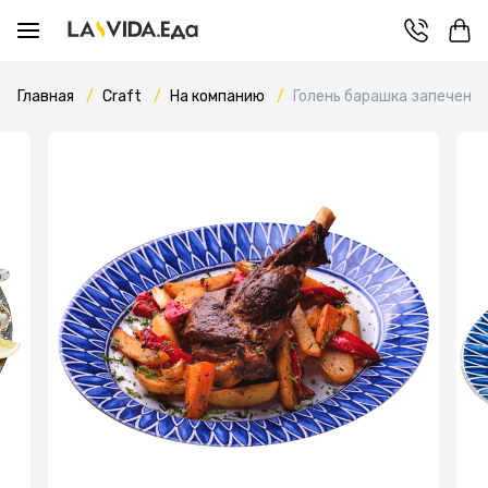
Главная
Craft
На компанию
Голень барашка запеченн