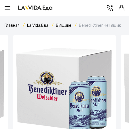
Главная
La Vida.Еда
В ящике
BenediКtiner Hell ящик