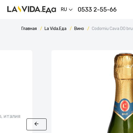
0533 2-55-66
RU
Главная
La Vida.Еда
Вино
Codorniu Cаvа DО bru
о, италия