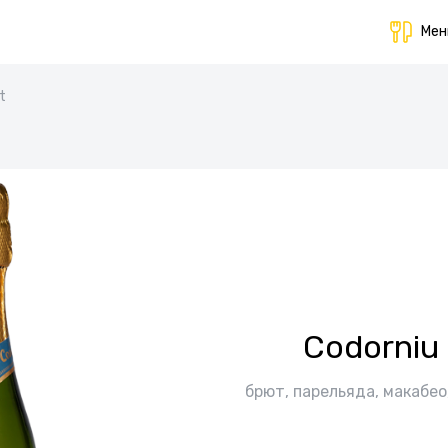
Ме
t
Codorniu
брют, парельяда, макабео