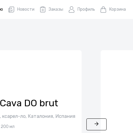
ню
Новости
Заказы
Профиль
Корзина
 Cаvа DО brut
, ксарел-лo, Каталония, Испания
200 мл