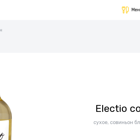
Ме
ан
Electio 
сухое, совиньон б