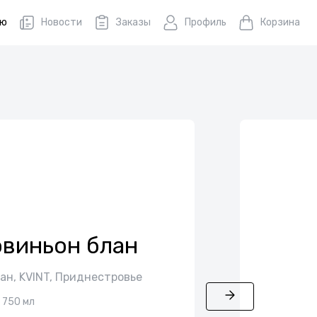
ню
Новости
Заказы
Профиль
Корзина
совиньон блан
лан, KVINT, Приднестровье
750 мл