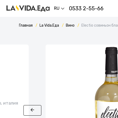
0533 2-55-66
RU
Главная
La Vida.Еда
Вино
Electio совиньон бл
о, италия