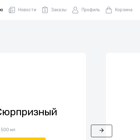
ню
Новости
Заказы
Профиль
Корзина
Сюрпризный
500 мл