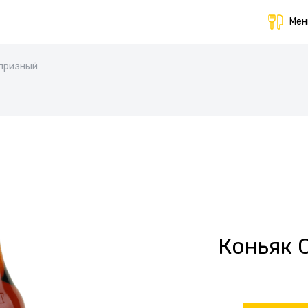
Ме
призный
Коньяк 