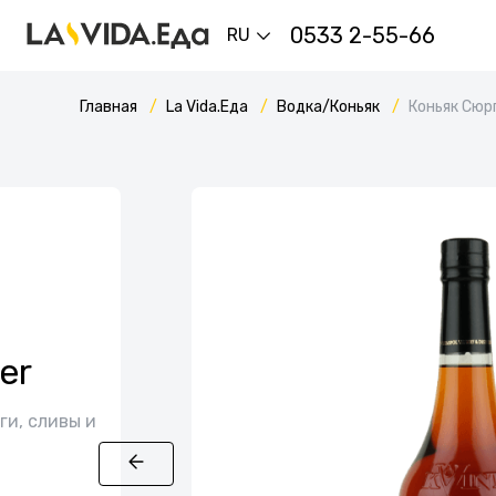
0533 2-55-66
RU
Главная
La Vida.Еда
Водка/Коньяк
Коньяк Сюр
er
ги, сливы и