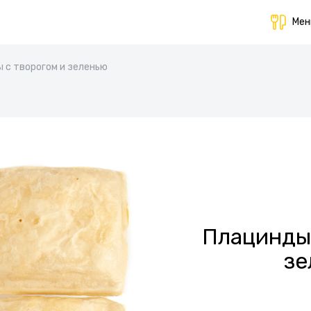
Ме
 с творогом и зеленью
Плацинды 
зе