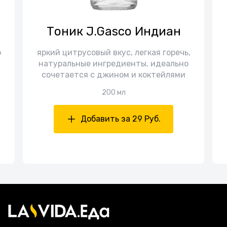
Тоник J.Gasco Индиан
о
яркий цитрусовый вкус, легкая горечь,
натуральные ингредиенты, идеально
сочетается с джином и коктейлями
200 мл
Добавить за 29 Руб.