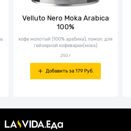
Velluto Nero Moka Arabica
100%
ль
кофе молотый (100% арабика), помол: для
гейзерной кофеварки(мока)
250 г
Добавить за 179 Руб.