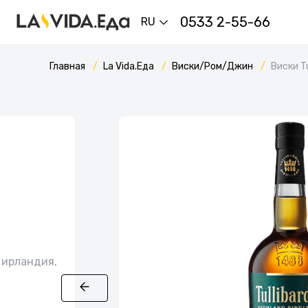
0533 2-55-66
RU
Главная
La Vida.Еда
Виски/Ром/Джин
Виски Tu
 ирландия,