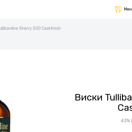
Ме
llibardine Sherry 500 Caskfinish
Виски Tullib
Cas
43%