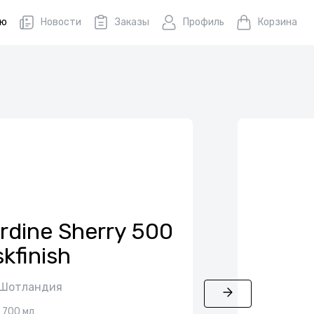
ню
Новости
Заказы
Профиль
Корзина
ardine Sherry 500
kfinish
 Шотландия
700 мл