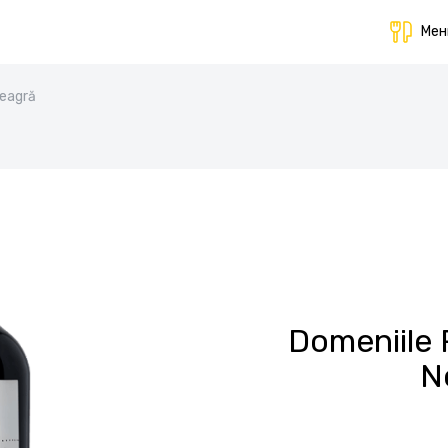
Ме
Neagră
Domeniile 
N