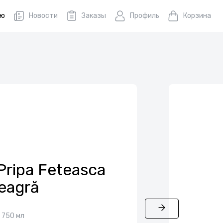
ню
Новости
Заказы
Профиль
Корзина
Pripa Feteasca
eagră
750 мл