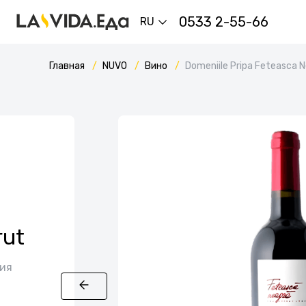
0533 2-55-66
RU
Главная
NUVO
Вино
Domeniile Pripa Feteasca 
rut
лия