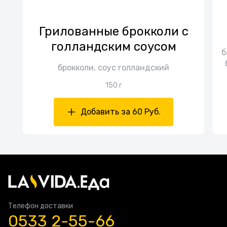
Грилованные брокколи с
голландским соусом
б
брокколи, соус голландский
150 г
Добавить за 60 Руб.
Телефон доставки
0533 2-55-66