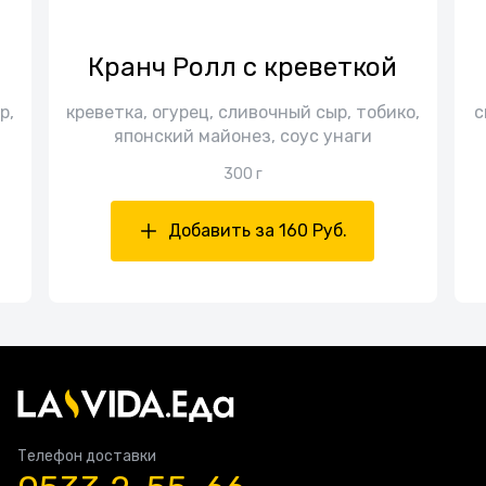
Кранч Ролл с креветкой
р,
креветка, огурец, сливочный сыр, тобико,
с
японский майонез, соус унаги
300 г
Добавить за 160 Руб.
Телефон доставки