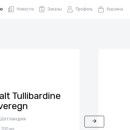
ню
Новости
Заказы
Профиль
Корзина
lt Tullibardine
veregn
 Шотландия
700 мл