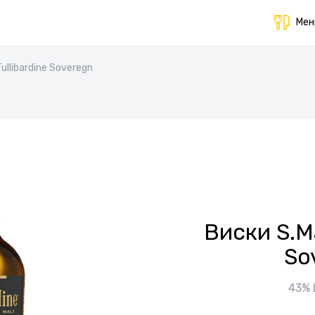
Ме
Tullibardine Soveregn
Виски S.Ma
So
43%