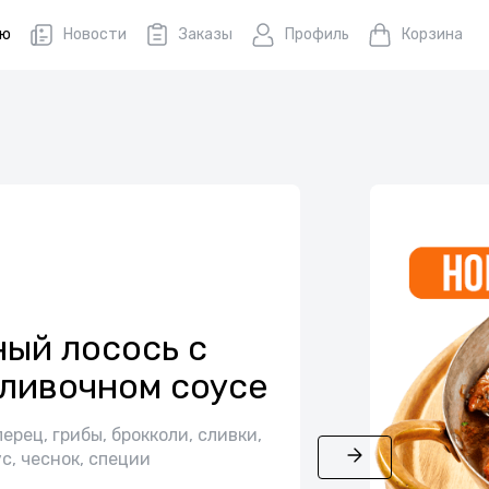
ню
Новости
Заказы
Профиль
Корзина
ый лосось с
ливочном соусе
перец, грибы, брокколи, сливки,
с, чеснок, специи