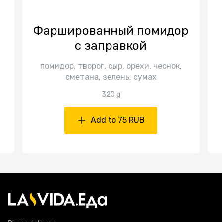
Фаршированный помидор
с заправкой
помидор, творог, сыр, орехи, чеснок,
сметана, зелень, сумах
320 g
Add to 75 RUB