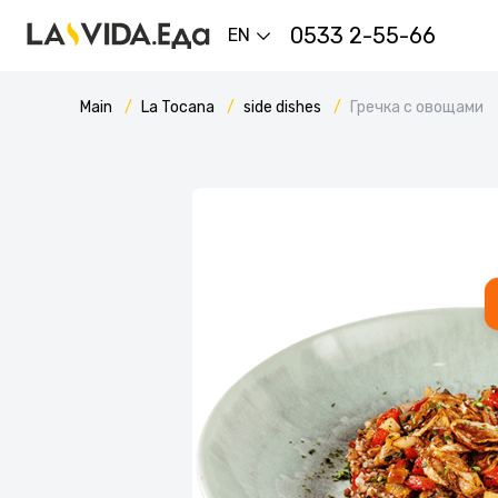
0533 2-55-66
EN
Main
La Tocana
side dishes
Гречка с овощами