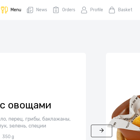
Menu
News
Orders
Profile
Basket
 с овощами
ло, перец, грибы, баклажаны,
лук, зелень, специи
350 g