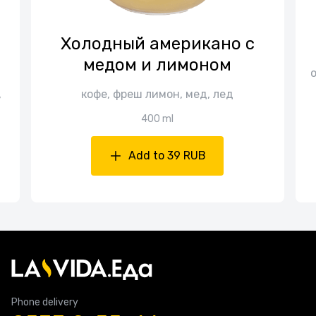
Холодный американо с
медом и лимоном
o
,
кофе, фреш лимон, мед, лед
400 ml
Add to 39 RUB
Phone delivery