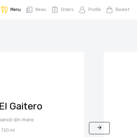
Menu
News
Orders
Profile
Basket
El Gaitero
paniol din mere
750 ml