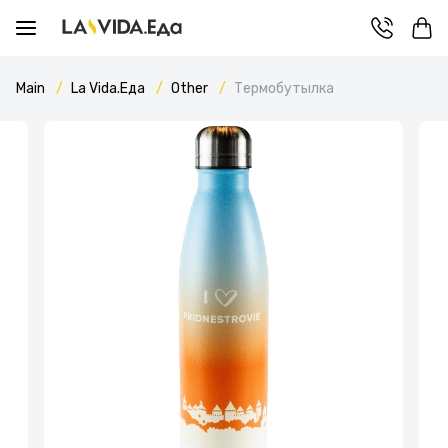
Main
La Vida.Еда
Other
Термобутылка