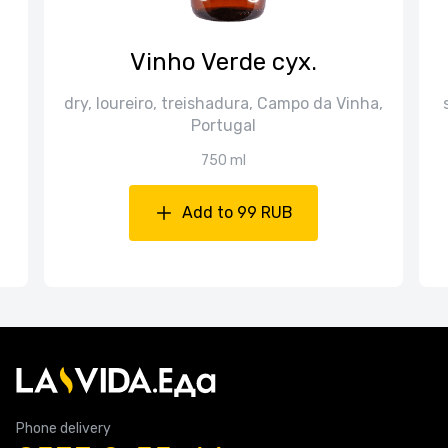
Vinho Verde сух.
dry, loureiro, treishadura, Campo da Vinha,
Portugal
750 ml
Add to 99 RUB
Phone delivery