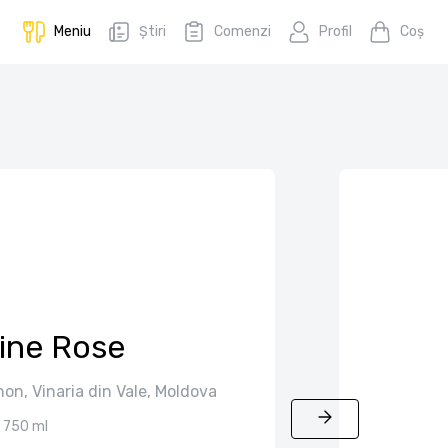
Meniu
Știri
Comenzi
Profil
Coş
line Rose
on, Vinaria din Vale, Moldova
750 ml