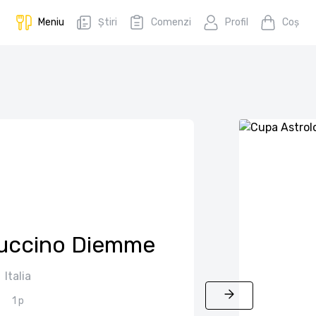
Meniu
Știri
Comenzi
Profil
Coş
uccino Diemme
Italia
1 p