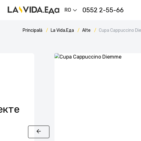
0552 2-55-66
RO
Principală
La Vida.Еда
Alte
Cupa Cappuccino D
екте