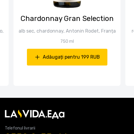
Chardonnay Gran Selection
o,
alb sec, chardonnay, Antonin Rodet, Franța
r
750 ml
Adăugați pentru 199 RUB
Telefonul livrarii