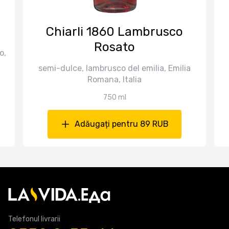
Chiarli 1860 Lambrusco
Rosato
o,
semi-dulce, lambrusco del emilia, Emilia
Romana, Italia
750 ml
Adăugați pentru 89 RUB
Telefonul livrarii