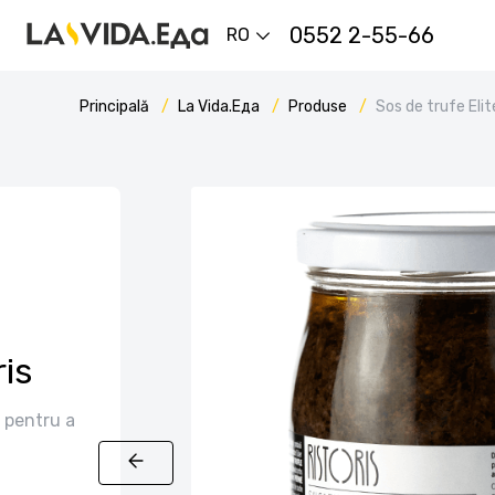
0552 2-55-66
RO
Principală
La Vida.Еда
Produse
Sos de trufe Elit
ris
t pentru a