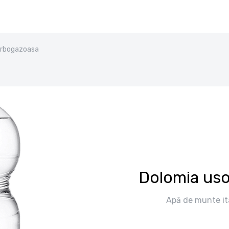
arbogazoasa
Dolomia us
Apă de munte ita