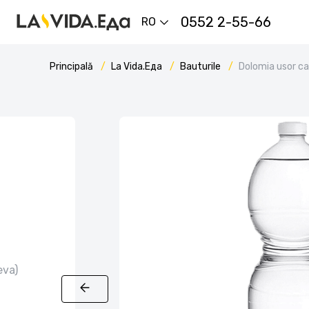
0552 2-55-66
RO
Principală
La Vida.Еда
Bauturile
Dolomia usor c
eva)