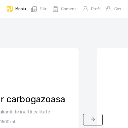
Meniu
Știri
Comenzi
Profil
Coş
or carbogazoasa
liană de înaltă calitate
1500 ml