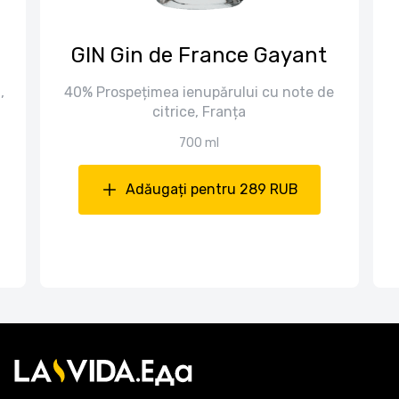
GIN Gin de France Gayant
,
40% Prospețimea ienupărului cu note de
citrice, Franța
700 ml
Adăugați pentru 289 RUB