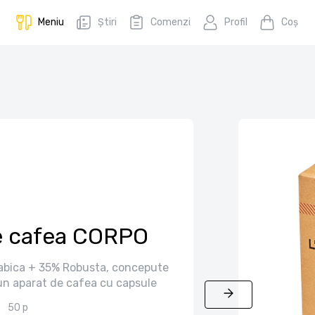
Meniu
Știri
Comenzi
Profil
Coş
e cafea CORPO
abica + 35% Robusta, concepute
un aparat de cafea cu capsule
50 p