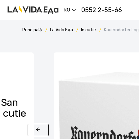
0552 2-55-66
RO
Principală
La Vida.Еда
In cutie
Kauerndorfer Lag
 San
 cutie