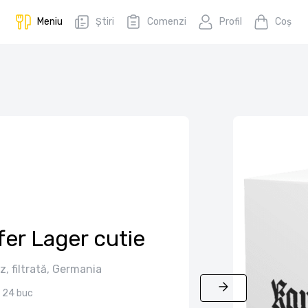
Meniu
Știri
Comenzi
Profil
Coş
er Lager cutie
z, filtrată, Germania
24 buc