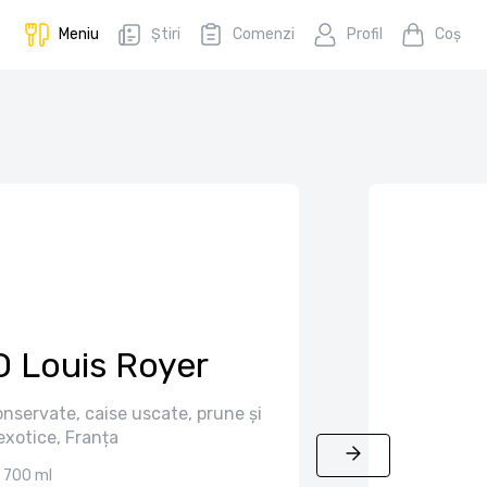
Meniu
Știri
Comenzi
Profil
Coş
O Louis Royer
nservate, caise uscate, prune și
exotice, Franța
700 ml