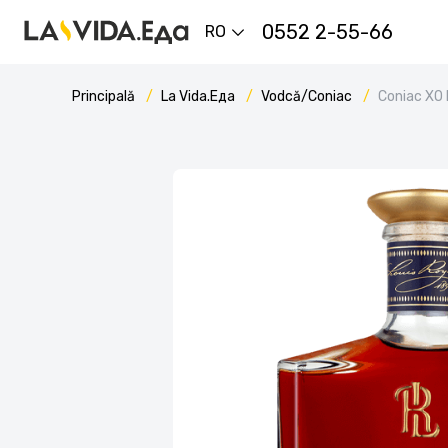
0552 2-55-66
RO
Principală
La Vida.Еда
Vodcă/Coniac
Coniac XO 