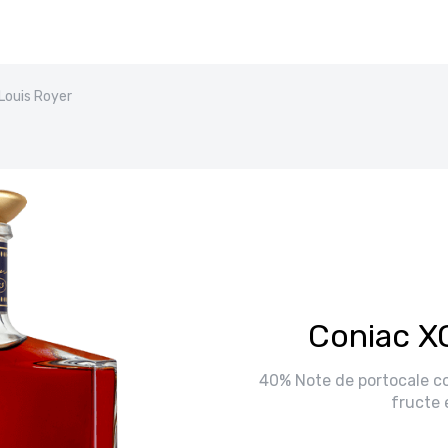
Louis Royer
Coniac X
40% Note de portocale co
fructe 