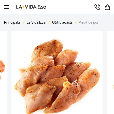
Principală
La Vida.Еда
Gătiți acasă
Piept de pui