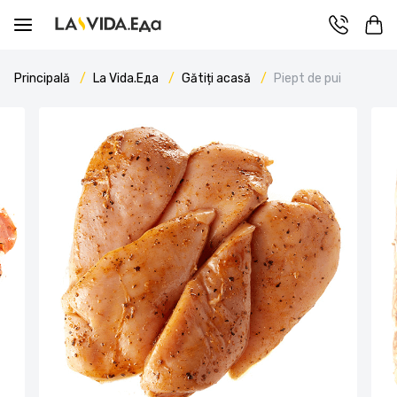
Principală
La Vida.Еда
Gătiți acasă
Piept de pui