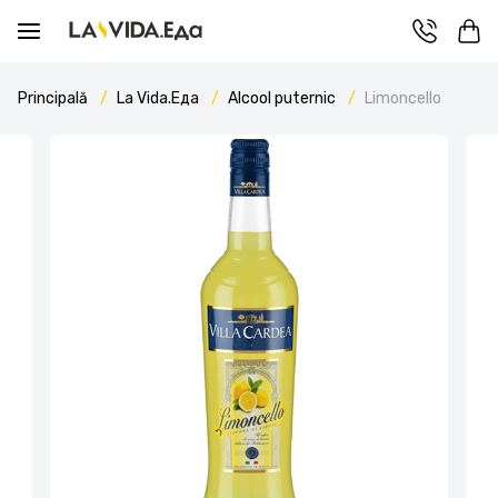
Principală
La Vida.Еда
Alcool puternic
Limoncello