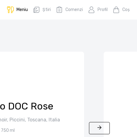
Meniu
Știri
Comenzi
Profil
Coş
o DOC Rose
oir, Piccini, Toscana, Italia
750 ml