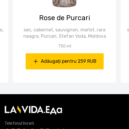
Rose de Purcari
o,
sec, cabernet, sauvignon, merlot, rara
neagra, Purcari, Stefan Voda, Moldova
750 ml
Adăugați pentru 259 RUB
Telefonul livrarii