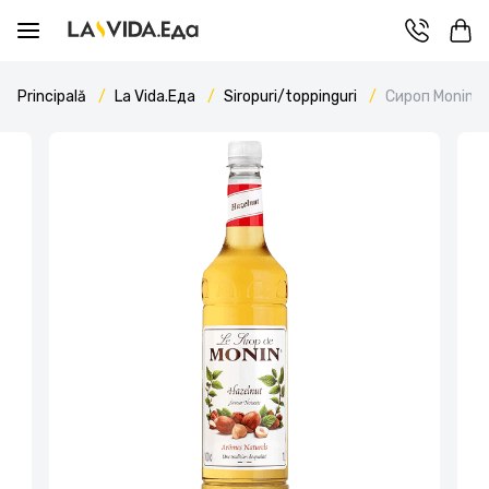
Principală
La Vida.Еда
Siropuri/toppinguri
Сироп Monin H