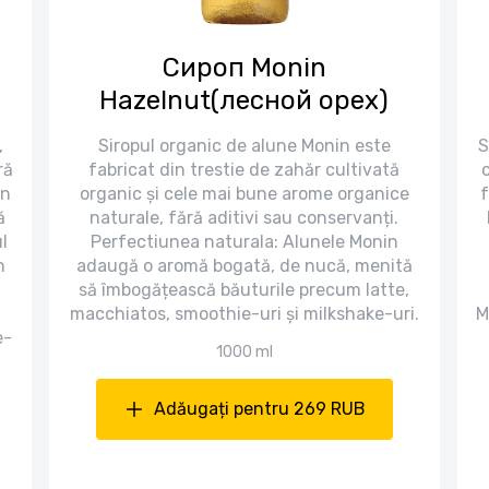
Сироп Monin
Hazelnut(лесной орех)
,
Siropul organic de alune Monin este
S
ră
fabricat din trestie de zahăr cultivată
în
organic și cele mai bune arome organice
f
ă
naturale, fără aditivi sau conservanți.
l
Perfectiunea naturala: Alunele Monin
n
adaugă o aromă bogată, de nucă, menită
să îmbogățească băuturile precum latte,
macchiatos, smoothie-uri și milkshake-uri.
M
e-
1000 ml
Adăugați pentru 269 RUB