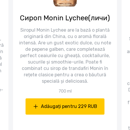
Сироп Monin Lychee(личи)
Siropul Monin Lychee are la bază o plantă
originară din China, cu o aromă florală
,
intensă. Are un gust exotic dulce, cu note
ră
de pepene galben, care completează
în
a
perfect ceaiurile cu gheață, cocktailurile,
ă
sucurile și smoothie-urile. Poate fi
l
combinat cu sirop de trandafiri Monin în
n
rețete clasice pentru a crea o băutură
specială și delicioasă.
c
e-
700 ml
f
Adăugați pentru 229 RUB