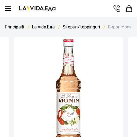
Principală
La Vida.Еда
Siropuri/toppinguri
Сироп Monin L