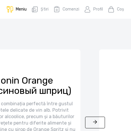
Meniu
Știri
Comenzi
Profil
Coş
onin Orange
ьсиновый шприц)
 combinația perfectă între gustul
tele delicate de vin alb. Potrivit
r alcoolice, precum și a băuturilor
ețete pentru diferite alimente și
ține cu sirop de Orange Spritz și nu