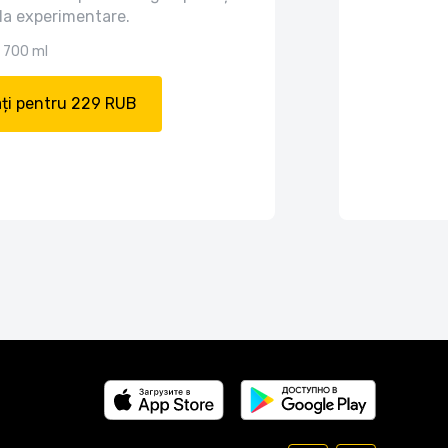
i la experimentare.
700 ml
ți pentru 229 RUB