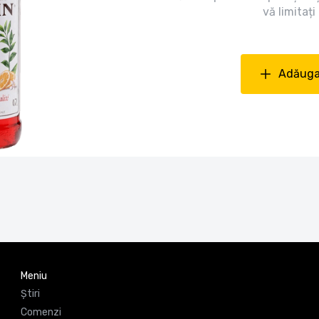
vă limitaț
Adăuga
Meniu
Știri
Comenzi