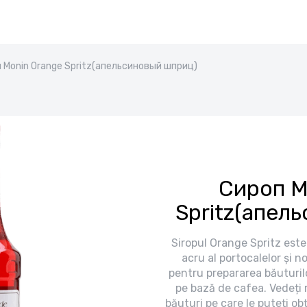
 Monin Orange Spritz(апельсиновый шприц)
Сироп M
Spritz(апел
Siropul Orange Spritz este
acru al portocalelor și no
pentru prepararea băuturilo
pe bază de cafea. Vedeți r
băuturi pe care le puteți ob