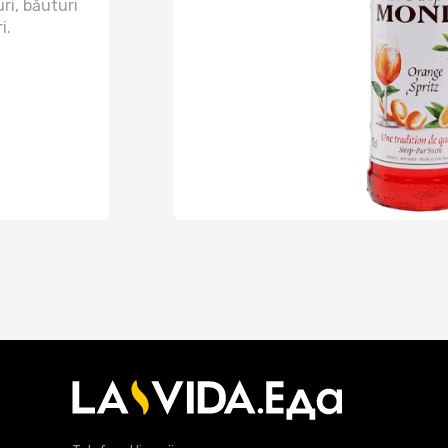
ri, băuturi
i.