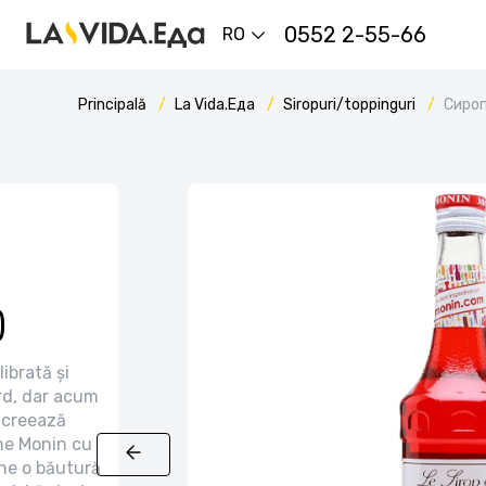
0552 2-55-66
RO
Principală
La Vida.Еда
Siropuri/toppinguri
Сироп
)
ibrată și
rd, dar acum
 creează
ne Monin cu
ine o băutură