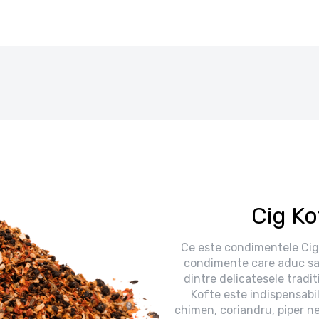
Cig Ko
Ce este condimentele Cig
condimente care aduc sav
dintre delicatesele tradi
Kofte este indispensabil,
chimen, coriandru, piper ne