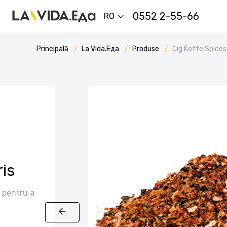
0552 2-55-66
RO
Principală
La Vida.Еда
Produse
Cig Kofte Spices
ris
t pentru a