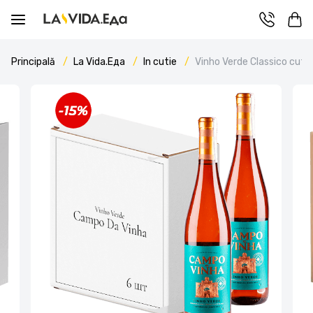
Principală
La Vida.Еда
In cutie
Vinho Verde Classico cutie