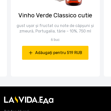
n
Vinho Verde Classico cutie
gust ușor și fructat cu note de căpșuni și
zmeură, Portugalia, tărie – 10%, 750 ml
6 buc
Adăugați pentru 519 RUB