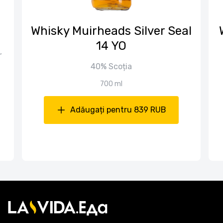
Whisky Muirheads Silver Seal
14 YO
,
40% Scoția
700 ml
Adăugați pentru 839 RUB