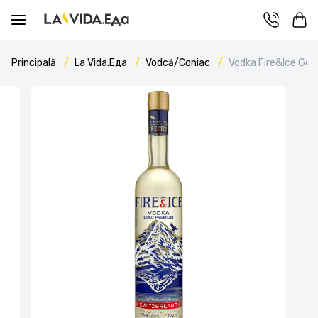
Principală
La Vida.Еда
Vodcă/Coniac
Vodka Fire&Ice Gol