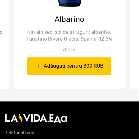
Albarino
o,
vin alb sec, soi de struguri: albariño,
faustino Rivero Ulecia, Spania, 12,5%
750 ml
Adăugați pentru 309 RUB
Telefonul livrarii