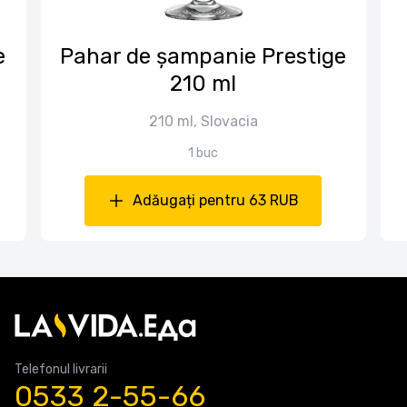
е
Pahar de șampanie Prestige
210 ml
210 ml, Slovacia
1 buc
Adăugați pentru 63 RUB
Telefonul livrarii
0533 2-55-66