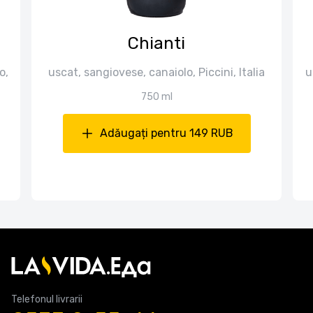
Chianti
o,
uscat, sangiovese, canaiolo, Piccini, Italia
u
750 ml
Adăugați pentru 149 RUB
Telefonul livrarii