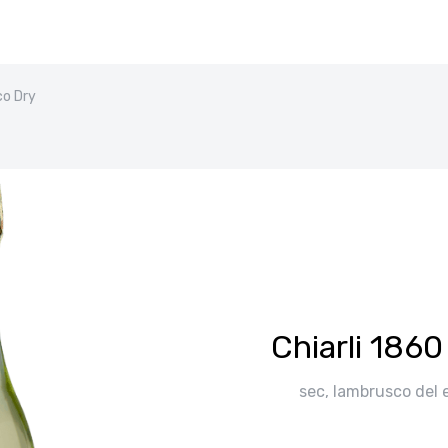
co Dry
Chiarli 186
sec, lambrusco del e