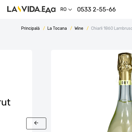
0533 2-55-66
RO
Principală
La Tocana
Wine
Chiarli 1860 Lambrus
rut