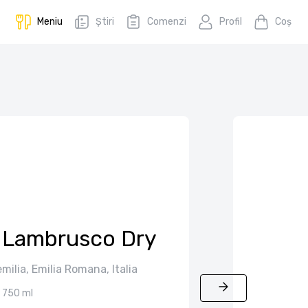
Meniu
Știri
Comenzi
Profil
Coş
0 Lambrusco Dry
milia, Emilia Romana, Italia
750 ml