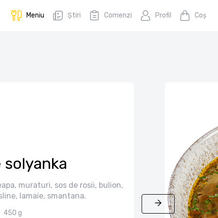
Meniu
Știri
Comenzi
Profil
Coş
 solyanka
pa, muraturi, sos de rosii, bulion,
line, lamaie, smantana.
450 g